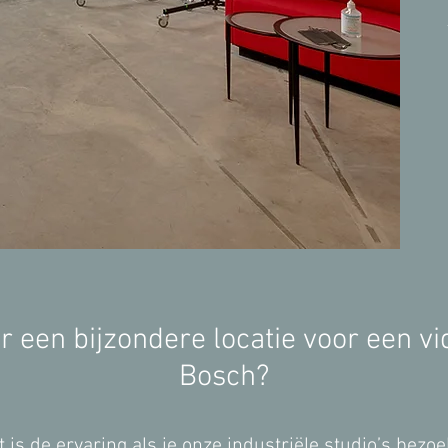
r een bijzondere locatie voor een 
Bosch?
dat is de ervaring als je onze industriële studio’s bezo