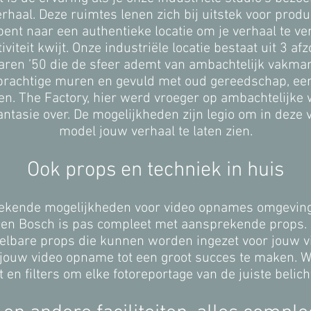
erhaal. Deze ruimtes lenen zich bij uitstek voor prod
nt naar een authentieke locatie om je verhaal te vert
tiviteit kwijt. Onze industriële locatie bestaat uit 3 a
jaren ’50 die de sfeer ademt van ambachtelijk vakm
 prachtige muren en gevuld met oud gereedschap, e
den. The Factory, hier werd vroeger op ambachtelijke
fantasie over. De mogelijkheden zijn legio om in deze
model jouw verhaal te laten zien.
Ook props en techniek in huis
gekende mogelijkheden voor video opnames omgeving 
Den Bosch is pas compleet met aansprekende props. 
elbare props die kunnen worden ingezet voor jouw 
 jouw video opname tot een groot succes te maken. W
ht en filters om elke fotoreportage van de juiste belich