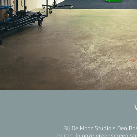
Bij De Moor Studio’s Den B
huren. In onze greenscreen stu