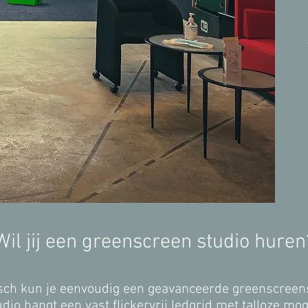
Wil jij een greenscreen studio huren
osch kun je eenvoudig een geavanceerde greenscreens
dio hangt een vast flickervrij ledgrid met talloze mo