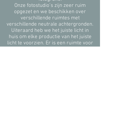
Onze fotostudio’s zijn zeer ruim
opgezet en we beschikken over
verschillende ruimtes met
verschillende neutrale achtergronden.
Uiteraard heb we het juiste licht in
huis om elke productie van het juiste
licht te voorzien. Er is een ruimte voor
visagie en er is een grote kleedkamer
met spiegels aanwezig. Doordat onze
fotostudio’s ruim zijn opgezet kun je in
alle rust en privacy werken.
We hebben ook heel veel
licht in huis bij De Moor
Fotostudio Arnhem
Licht is alles. Gelukkig beschikken we
bij De Moor fotostudio omgeving
Arhem over een groot magazijn met
professioneel licht. We hebben grote